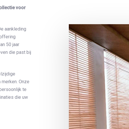
ollectie voor
De aankleding
offering
an 50 jaar
even die past bij
lzijdige
en merken. Onze
persoonlijk te
inaties die uw