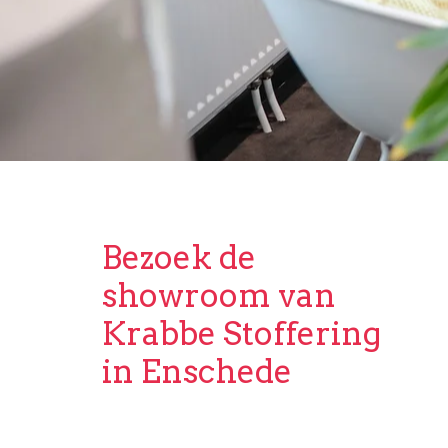
Bezoek de
showroom van
Krabbe Stoffering
in Enschede