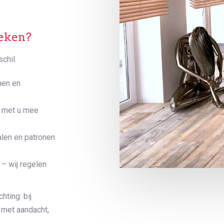
eken?
chil.
nen en
 met u mee
alen en patronen
– wij regelen
hting: bij
 met aandacht,