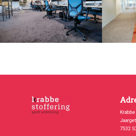
Adr
Krabbe 
Jaarge
7532 S