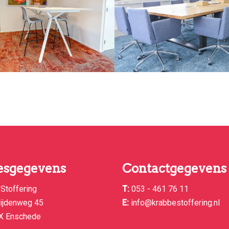
esgegevens
Contactgegevens
Stoffering
T:
053 - 461 76 11
tijdenweg 45
E:
info@krabbestoffering.nl
X Enschede