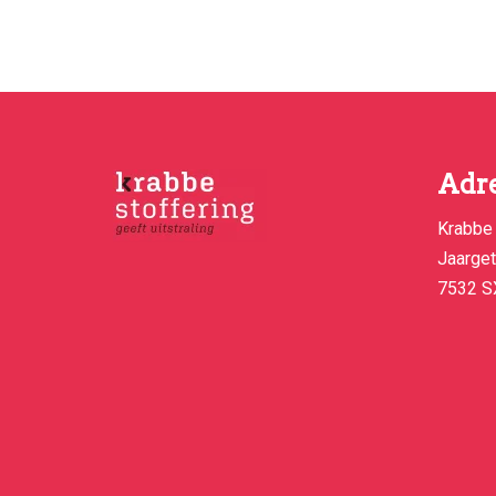
Adr
Krabbe 
Jaarge
7532 S